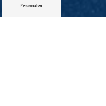
Personnaliser
Plateau élévateur près de Thuir
PLATEAU ÉLÉVATEUR À THUIR : UN OUTIL
INDISPENSABLE POUR LA MANUTENTION
À Thuir, la ville dynamique du département des
Pyrénées-Orientales, de nombreuses entreprises ont
recours à des plateaux élévateurs pour faciliter leurs
opérations de manutention. Que ce soit pour le
chargement de marchandises en entrepôt, le
déplacement de matériaux lourds sur un chantier ou
encore la mise en rayon de produits en magasin,