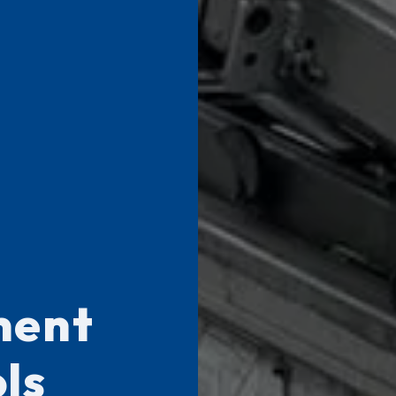
ent
ls