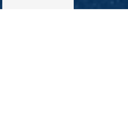
Monte meubles près de Saint-
Cyprien
MONTE MEUBLES À SAINT-CYPRIEN AVEC
ROLAND MONTE MEUBLES
Si vous habitez à Saint-Cyprien et que vous avez besoin
d'un service de monte meubles fiable et efficace, faites
appel à Roland Monte Meubles. Spécialiste du
déménagement et du transport de meubles en hauteur,
Roland Monte Meubles est votre partenaire de
confiance pour faciliter votre déménagement ou votre
réorganisation intérieure dans la ville de Saint-Cyprien.