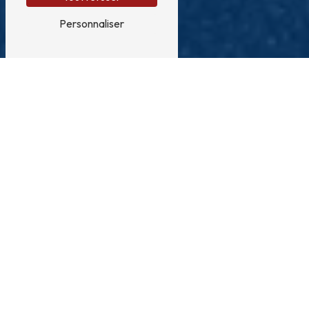
Personnaliser
Monte meubles près de
Cabestany
MONTE MEUBLES À CABESTANY : UNE
SOLUTION PRATIQUE POUR VOTRE
DÉMÉNAGEMENT DANS LA RÉGION
Vous envisagez un déménagement à Cabestany et vous
cherchez une option efficace pour transporter vos
meubles en toute sécurité ? Faites appel à l'entreprise
Roland Monte Meubles, basée à proximité, et
bénéficiez d'un service fiable et professionnel.