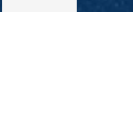
Monte meubles près de Béziers
MONTE MEUBLES À BÉZIERS : ROLAND
MONTE MEUBLES, VOTRE PARTENAIRE
DÉMÉNAGEMENT
Vous prévoyez un déménagement à Béziers et vous
cherchez un service de qualité pour le transport de vos
meubles en toute sécurité ? Faites appel à Roland
Monte Meubles, une entreprise spécialisée dans le
déménagement et le transport de meubles dans la
région de Béziers. Avec des années d'expérience et un
savoir-faire reconnu, Roland Monte Meubles saura
répondre à tous vos besoins en matière de